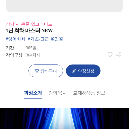
상담 시 쿠폰 업그레이드!
1년 회화 마스터 NEW
#영어회화
#기초-고급 올인원
기간
365일
강의구성
364차시
수강신청
장바구니
과정소개
강의목차
교재&상품 정보