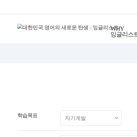
WHY
잉글리스
학습목표