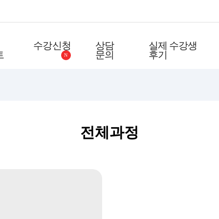
수강신청
상담
실제 수강생
트
문의
후기
N
전체과정