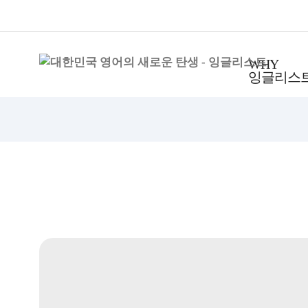
WHY
잉글리스