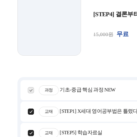
[STEP4] 결론
무료
15,000원
기초-중급 핵심 과정 NEW
과정
[STEP1] X세대 영어공부법은 틀렸
교재
[STEP5] 학습자료실
교재