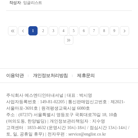
작성자
: 잉글리스트
1
2
3
4
5
6
7
8
9
이용약관
개인정보처리방침
제휴문의
주식회사 에스엔디인터내셔널 | 대표 : 박시영
사업자등록번호 : 149-81-02205 | 통신판매업신고번호 : 제2021-
서울마포-3691호 | 원격평생교육시설 6080호
주소 : (07237) 서울특별시 영등포구 국회대로70길 18, 10층
(여의도동, 한양빌딩) | 개인정보관리책임자 : 지수영
고객센터 : 1833-4632 (운영시간 10시-18시 / 점심시간 13시-14시 /
토, 일, 공휴일 휴무) | 전자우편 : service@englist.co.kr